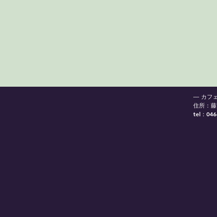
― カフ
住所：藤
tel：046