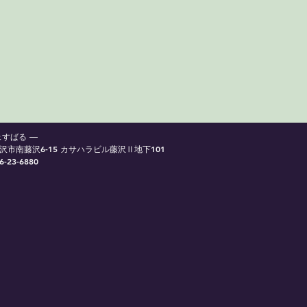
ェすばる ―
沢市南藤沢6-15 カサハラビル藤沢Ⅱ地下101
6-23-6880